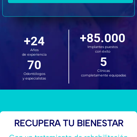
+85.000
+24
Implantes puestos
Años
con éxito
de experiencia
5
70
Clínicas
Odontólogos
completamente equipadas
y especialistas
RECUPERA TU BIENESTAR