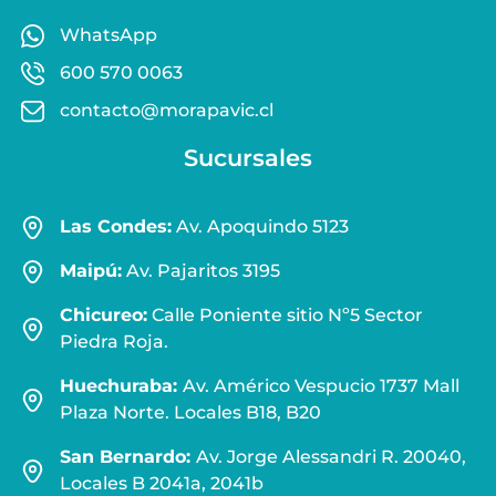
WhatsApp
600 570 0063
contacto@morapavic.cl
Sucursales
Las Condes:
Av. Apoquindo 5123
Maipú:
Av. Pajaritos 3195
Chicureo:
Calle Poniente sitio Nº5 Sector
Piedra Roja.
Huechuraba:
Av. Américo Vespucio 1737 Mall
Plaza Norte. Locales B18, B20
San Bernardo:
Av. Jorge Alessandri R. 20040,
Locales B 2041a, 2041b