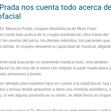
 Prada nos cuenta todo acerca d
ofacial
 Dr. Mauricio Prada, cirujano Maxilofacial de Mora Pavic
s contó todo acerca de la cirugía maxilofacial, ellos tratan del
n las muelas del juicio, los dientes retenidos, los pacientes que
 dental, el cirujano devuelve la capacidad de masticar, deglutir
gente está buscando no solamente masticar bien, sino también
ofacial ha ido muy de la mano con mejorar la parte masticatoria y
 vea armonioso y bonito.
ser ejemplo para nuestros hijos en cuanto a la salud bucal, hay
llos y revisar desde pequeños si tiene una mordida asimétrica, o
, si ven alguna anomalía en su rostro, se debe llevar al cirujan
ue nos cuenta el Dr. Mauricio Prada en este entretenido capítu