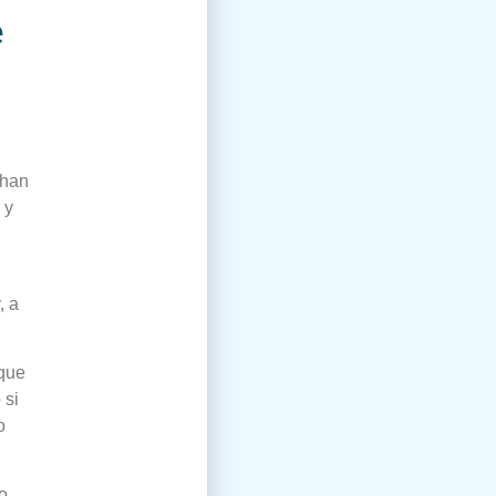
e
 han
 y
, a
 que
 si
o
lo