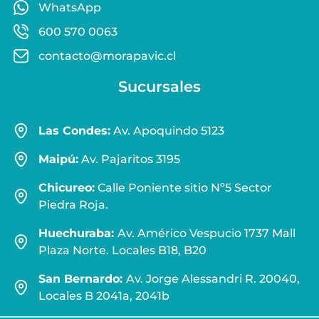
WhatsApp
600 570 0063
contacto@morapavic.cl
Sucursales
Las Condes:
Av. Apoquindo 5123
Maipú:
Av. Pajaritos 3195
Chicureo:
Calle Poniente sitio Nº5 Sector
Piedra Roja.
Huechuraba:
Av. Américo Vespucio 1737 Mall
Plaza Norte. Locales B18, B20
San Bernardo:
Av. Jorge Alessandri R. 20040,
Locales B 2041a, 2041b