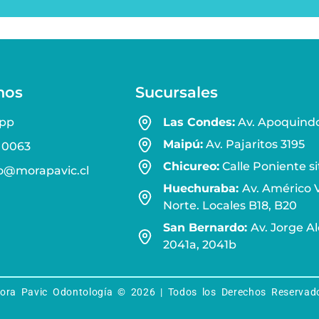
nos
Sucursales
pp
Las Condes:
Av. Apoquindo
Maipú:
Av. Pajaritos 3195
 0063
Chicureo:
Calle Poniente si
o@morapavic.cl
Huechuraba:
Av. Américo V
Norte. Locales B18, B20
San Bernardo:
Av. Jorge A
2041a, 2041b
ora Pavic Odontología © 2026 | Todos los Derechos Reservad