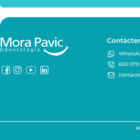
Contácte
WhatsA
600 570
contact
M