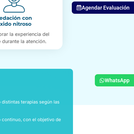
Agendar Evaluación
edación con
xido nitroso
rar la experiencia del
 durante la atención.
WhatsApp
 distintas terapias según las
 continuo, con el objetivo de