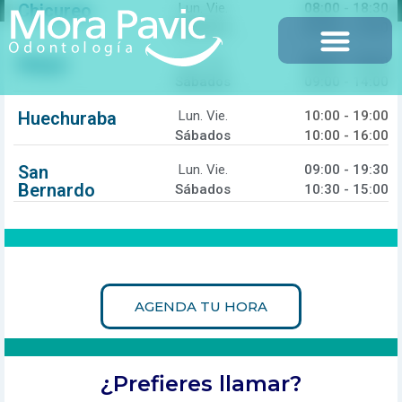
Chicureo
Lun. Vie.
08:00 - 18:30
Sábados
09:00 - 14:00
Maipú
Lun. Vie.
08:00 - 18:30
Sábados
09:00 - 14:00
Huechuraba
Lun. Vie.
10:00 - 19:00
Sábados
10:00 - 16:00
Agenda tu evaluación
San
Lun. Vie.
09:00 - 19:30
Bernardo
Sábados
10:30 - 15:00
En Mora Pavic Odontología agenda tu primera evaluación
dental 100% online, en la sucursal que prefieras y sin
intermediarios.
AGENDA TU HORA
¿Prefieres llamar?