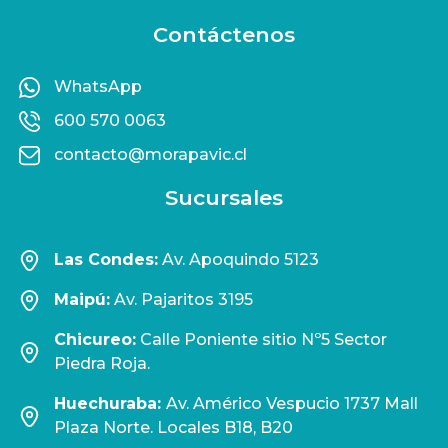
Contáctenos
WhatsApp
600 570 0063
contacto@morapavic.cl
Sucursales
Las Condes:
Av. Apoquindo 5123
Maipú:
Av. Pajaritos 3195
Chicureo:
Calle Poniente sitio Nº5 Sector
Piedra Roja.
Huechuraba:
Av. Américo Vespucio 1737 Mall
Plaza Norte. Locales B18, B20