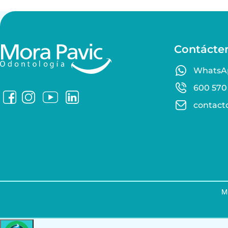
Contácte
WhatsA
600 570
contact
M