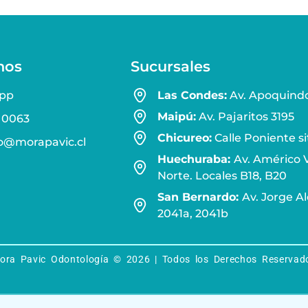
nos
Sucursales
pp
Las Condes:
Av. Apoquindo
Maipú:
Av. Pajaritos 3195
 0063
Chicureo:
Calle Poniente si
o@morapavic.cl
Huechuraba:
Av. Américo V
Norte. Locales B18, B20
San Bernardo:
Av. Jorge A
2041a, 2041b
ora Pavic Odontología © 2026 | Todos los Derechos Reservad